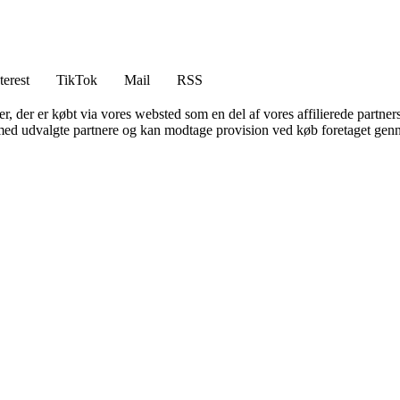
terest
TikTok
Mail
RSS
ter, der er købt via vores websted som en del af vores affilierede partne
med udvalgte partnere og kan modtage provision ved køb foretaget gennem