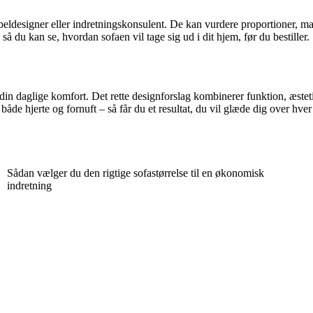
eldesigner eller indretningskonsulent. De kan vurdere proportioner, mater
å du kan se, hvordan sofaen vil tage sig ud i dit hjem, før du bestiller.
in daglige komfort. Det rette designforslag kombinerer funktion, æstetik 
åde hjerte og fornuft – så får du et resultat, du vil glæde dig over hver
Sådan vælger du den rigtige sofastørrelse til en økonomisk
indretning