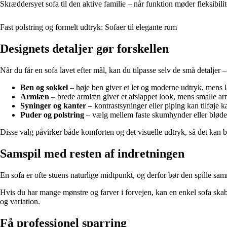
Skræddersyet sofa til den aktive familie – når funktion møder fleksibilit
Fast polstring og formelt udtryk: Sofaer til elegante rum
Designets detaljer gør forskellen
Når du får en sofa lavet efter mål, kan du tilpasse selv de små detaljer
Ben og sokkel
– høje ben giver et let og moderne udtryk, mens la
Armlæn
– brede armlæn giver et afslappet look, mens smalle arm
Syninger og kanter
– kontrastsyninger eller piping kan tilføje ka
Puder og polstring
– vælg mellem faste skumhynder eller blødere
Disse valg påvirker både komforten og det visuelle udtryk, så det kan bet
Samspil med resten af indretningen
En sofa er ofte stuens naturlige midtpunkt, og derfor bør den spille s
Hvis du har mange mønstre og farver i forvejen, kan en enkel sofa skab
og variation.
Få professionel sparring