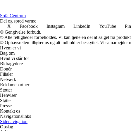
S
ofa
C
entrum
Del og spred varme
X
Facebook
Instagram
LinkedIn
YouTube
Pin
© Gengivelse forbudt.
© Alle rettigheder forbeholdes. Vi kan tjene en del af salget fra produk
© Ophavsretten tilhører os og alt indhold er beskyttet. Vi samarbejder 
Hvem er vi
Bag om
Hvad vi står for
Bidragydere
Donér
Filialer
Netværk
Reklamepartner
Støtter
Henviser
Støtte
Presse
Kontakt os
Navigationslinks
Sidenavigation
Opslag