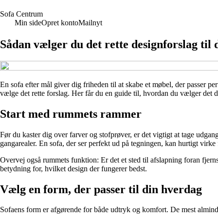
S
ofa
C
entrum
Min side
Opret konto
Mailnyt
Sådan vælger du det rette designforslag til 
En sofa efter mål giver dig friheden til at skabe et møbel, der passer pe
vælge det rette forslag. Her får du en guide til, hvordan du vælger det d
Start med rummets rammer
Før du kaster dig over farver og stofprøver, er det vigtigt at tage udg
gangarealer. En sofa, der ser perfekt ud på tegningen, kan hurtigt virke
Overvej også rummets funktion: Er det et sted til afslapning foran fjer
betydning for, hvilket design der fungerer bedst.
Vælg en form, der passer til din hverdag
Sofaens form er afgørende for både udtryk og komfort. De mest alminde