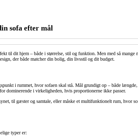
din sofa efter mål
rfekt til dit hjem – både i størrelse, stil og funktion. Men med så mange
esign, der både matcher din bolig, din livsstil og dit budget.
angspunkt i rummet, hvor sofaen skal stå. Mål grundigt op – både længde
 for dominerende i virkeligheden, hvis proportionerne ikke passer.
nsynet, til gæster og samtale, eller måske et multifunktionelt rum, hvor
lige typer er: