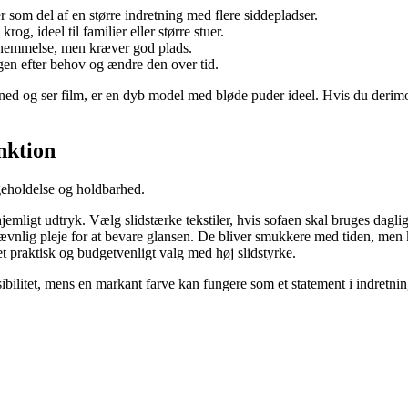
r som del af en større indretning med flere siddepladser.
og, ideel til familier eller større stuer.
rnemmelse, men kræver god plads.
ngen efter behov og ændre den over tid.
ed og ser film, er en dyb model med bløde puder ideel. Hvis du derimod
nktion
geholdelse og holdbarhed.
 hjemligt udtryk. Vælg slidstærke tekstiler, hvis sofaen skal bruges dagl
nlig pleje for at bevare glansen. De bliver smukkere med tiden, men ka
et praktisk og budgetvenligt valg med høj slidstyrke.
sibilitet, mens en markant farve kan fungere som et statement i indretni