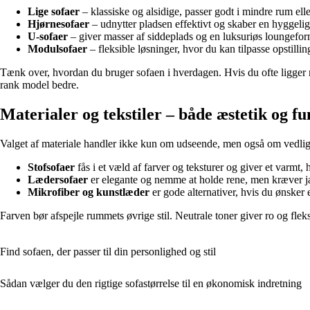
Lige sofaer
– klassiske og alsidige, passer godt i mindre rum elle
Hjørnesofaer
– udnytter pladsen effektivt og skaber en hyggelig kr
U-sofaer
– giver masser af siddeplads og en luksuriøs loungefo
Modulsofaer
– fleksible løsninger, hvor du kan tilpasse opstilli
Tænk over, hvordan du bruger sofaen i hverdagen. Hvis du ofte ligger n
rank model bedre.
Materialer og tekstiler – både æstetik og fu
Valget af materiale handler ikke kun om udseende, men også om vedli
Stofsofaer
fås i et væld af farver og teksturer og giver et varmt,
Lædersofaer
er elegante og nemme at holde rene, men kræver jæv
Mikrofiber og kunstlæder
er gode alternativer, hvis du ønsker 
Farven bør afspejle rummets øvrige stil. Neutrale toner giver ro og flek
Find sofaen, der passer til din personlighed og stil
Sådan vælger du den rigtige sofastørrelse til en økonomisk indretning