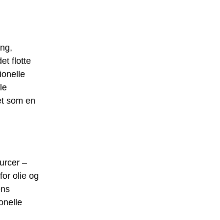
ing,
t flotte
ionelle
le
et som en
ourcer –
for olie og
ens
onelle