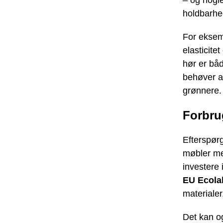
holdbarhe
For eksem
elasticit
hør er bå
behøver a
grønnere.
Forbru
Efterspørg
møbler me
investere 
EU Ecola
materiale
Det kan og