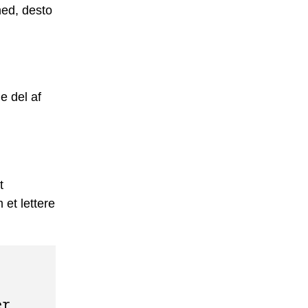
hed, desto
e del af
t
et lettere
er