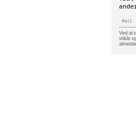
ande
Ved at o
vilkår o
afmelde