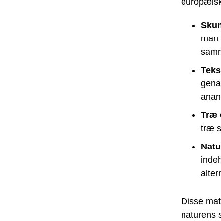
europæisk
Skum
man b
samm
Teks
gena
anan
Træ 
træ s
Natu
inde
alter
Disse mate
naturens s