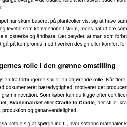
d.
pel har skum baseret på planteolier vist sig at have s
et og levetid som konventionelt skum, mens naturfibre s
de slidstærke og åndbare. Det betyder, at man som forbr
t gå på kompromis med hverken design eller komfort for
gernes rolle i den grønne omstilling
slen fra forbrugerne spiller en afgørende rolle. Når flere
d dokumenteret bæredygtighed, motiverer det producente
i grøn innovation. Som køber kan du kigge efter certific
bel
,
Svanemærket
eller
Cradle to Cradle
, der stiller kr
r, produktion og genanvendelighed.
så betale sig at spørge ind til, hvor sofaens materialer