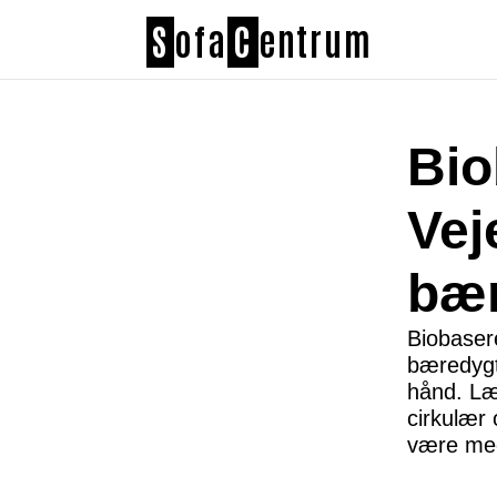
S
ofa
C
entrum
Bio
Vej
bær
Biobaser
bæredygt
hånd. Læ
cirkulær
være med 