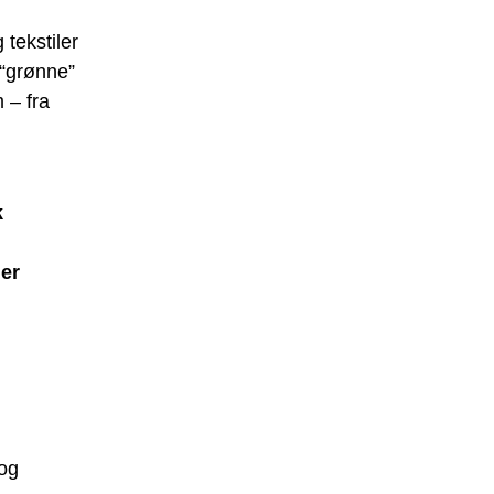
 tekstiler
 “grønne”
 – fra
k
der
 og