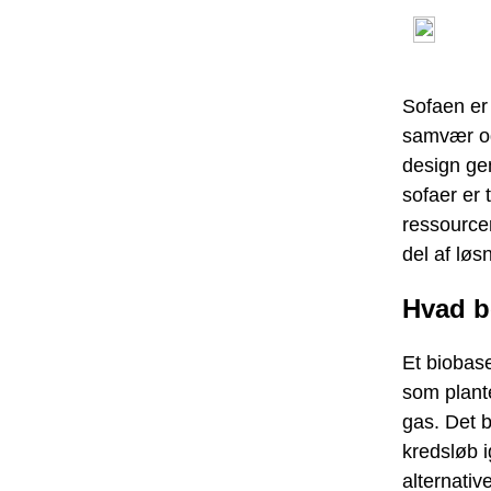
Sofaen er 
samvær og
design gem
sofaer er 
ressourcer
del af lø
Hvad b
Et biobase
som plante
gas. Det b
kredsløb i
alternative