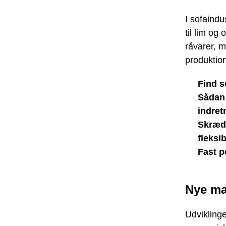
I sofaindu
til lim og
råvarer, 
produktion
Find s
Sådan 
indret
Skrædd
fleksib
Fast p
Nye ma
Udviklinge