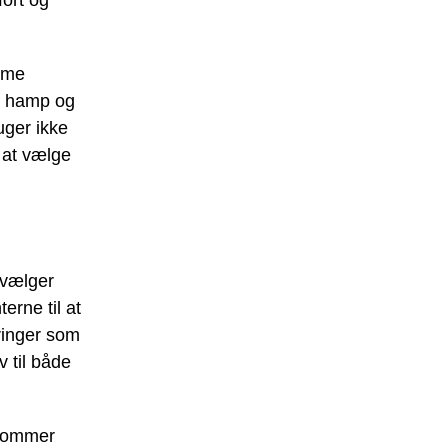
amme
om hamp og
uger ikke
 at vælge
 vælger
rne til at
eringer som
av til både
 kommer