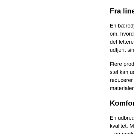
Fra lin
En bæredy
om, hvorda
det lette
udtjent sin
Flere pro
stel kan u
reducerer 
materialer
Komfor
En udbredt
kvalitet.
– og nogle