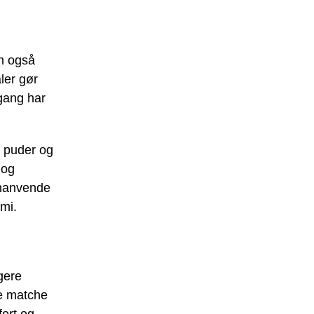
en også
ler gør
gang har
, puder og
 og
enanvende
omi.
gere
de matche
fort og