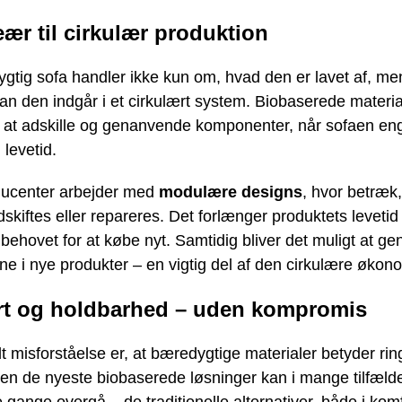
eær til cirkulær produktion
gtig sofa handler ikke kun om, hvad den er lavet af, m
n den indgår i et cirkulært system. Biobaserede materia
re at adskille og genanvende komponenter, når sofaen en
 levetid.
ducenter arbejder med
modulære designs
, hvor betræk
dskiftes eller repareres. Det forlænger produktets levetid
behovet for at købe nyt. Samtidig bliver det muligt at g
ne i nye produkter – en vigtig del af den cirkulære økon
t og holdbarhed – uden kompromis
 misforståelse er, at bæredygtige materialer betyder rin
 Men de nyeste biobaserede løsninger kan i mange tilfæl
 gange overgå – de traditionelle alternativer, både i kom