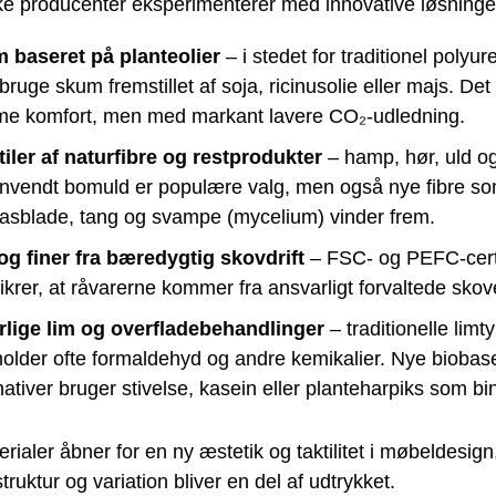
e producenter eksperimenterer med innovative løsninge
 baseret på planteolier
– i stedet for traditionel polyu
ruge skum fremstillet af soja, ricinusolie eller majs. Det
e komfort, men med markant lavere CO₂-udledning.
tiler af naturfibre og restprodukter
– hamp, hør, uld o
nvendt bomuld er populære valg, men også nye fibre s
asblade, tang og svampe (mycelium) vinder frem.
og finer fra bæredygtig skovdrift
– FSC- og PEFC-certi
ikrer, at råvarerne kommer fra ansvarligt forvaltede skov
rlige lim og overfladebehandlinger
– traditionelle limt
holder ofte formaldehyd og andre kemikalier. Nye biobas
nativer bruger stivelse, kasein eller planteharpiks som b
rialer åbner for en ny æstetik og taktilitet i møbeldesign
truktur og variation bliver en del af udtrykket.