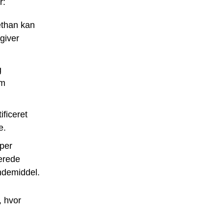
r:
rethan kan
 giver
g
om
ficeret
e.
yper
erede
indemiddel.
, hvor