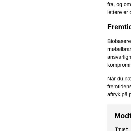
fra, og o
lettere er 
Fremti
Biobasere
møbelbran
ansvarlig
kompromis
Når du næ
fremtiden
aftryk på 
Modt
Træt