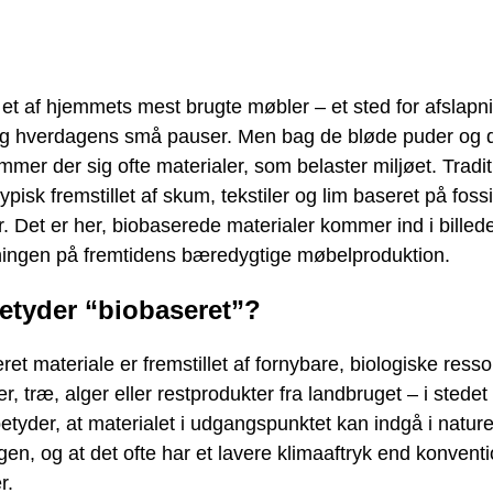
et af hjemmets mest brugte møbler – et sted for afslapn
 hverdagens små pauser. Men bag de bløde puder og de
mer der sig ofte materialer, som belaster miljøet. Tradit
typisk fremstillet af skum, tekstiler og lim baseret på fossi
. Det er her, biobaserede materialer kommer ind i billed
sningen på fremtidens bæredygtige møbelproduktion.
etyder “biobaseret”?
ret materiale er fremstillet af fornybare, biologiske ress
r, træ, alger eller restprodukter fra landbruget – i stedet 
etyder, at materialet i udgangspunktet kan indgå i natur
gen, og at det ofte har et lavere klimaaftryk end konventi
r.