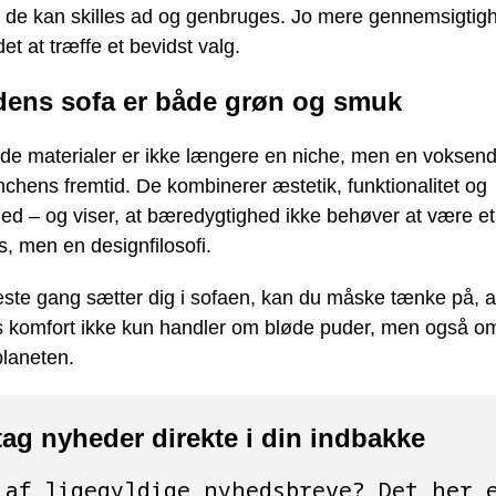
m de kan skilles ad og genbruges. Jo mere gennemsigtig
det at træffe et bevidst valg.
dens sofa er både grøn og smuk
de materialer er ikke længere en niche, men en voksend
chens fremtid. De kombinerer æstetik, funktionalitet og
hed – og viser, at bæredygtighed ikke behøver at være et
, men en designfilosofi.
ste gang sætter dig i sofaen, kan du måske tænke på, a
s komfort ikke kun handler om bløde puder, men også om 
planeten.
ag nyheder direkte i din indbakke
 af ligegyldige nyhedsbreve? Det her 