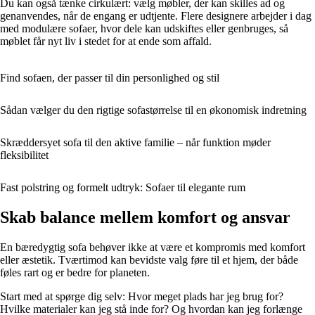
Du kan også tænke cirkulært: vælg møbler, der kan skilles ad og
genanvendes, når de engang er udtjente. Flere designere arbejder i dag
med modulære sofaer, hvor dele kan udskiftes eller genbruges, så
møblet får nyt liv i stedet for at ende som affald.
Find sofaen, der passer til din personlighed og stil
Sådan vælger du den rigtige sofastørrelse til en økonomisk indretning
Skræddersyet sofa til den aktive familie – når funktion møder
fleksibilitet
Fast polstring og formelt udtryk: Sofaer til elegante rum
Skab balance mellem komfort og ansvar
En bæredygtig sofa behøver ikke at være et kompromis med komfort
eller æstetik. Tværtimod kan bevidste valg føre til et hjem, der både
føles rart og er bedre for planeten.
Start med at spørge dig selv: Hvor meget plads har jeg brug for?
Hvilke materialer kan jeg stå inde for? Og hvordan kan jeg forlænge