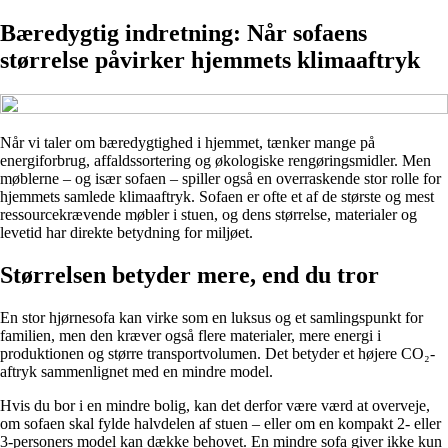
Bæredygtig indretning: Når sofaens
størrelse påvirker hjemmets klimaaftryk
Når vi taler om bæredygtighed i hjemmet, tænker mange på
energiforbrug, affaldssortering og økologiske rengøringsmidler. Men
møblerne – og især sofaen – spiller også en overraskende stor rolle for
hjemmets samlede klimaaftryk. Sofaen er ofte et af de største og mest
ressourcekrævende møbler i stuen, og dens størrelse, materialer og
levetid har direkte betydning for miljøet.
Størrelsen betyder mere, end du tror
En stor hjørnesofa kan virke som en luksus og et samlingspunkt for
familien, men den kræver også flere materialer, mere energi i
produktionen og større transportvolumen. Det betyder et højere CO₂-
aftryk sammenlignet med en mindre model.
Hvis du bor i en mindre bolig, kan det derfor være værd at overveje,
om sofaen skal fylde halvdelen af stuen – eller om en kompakt 2- eller
3-personers model kan dække behovet. En mindre sofa giver ikke kun