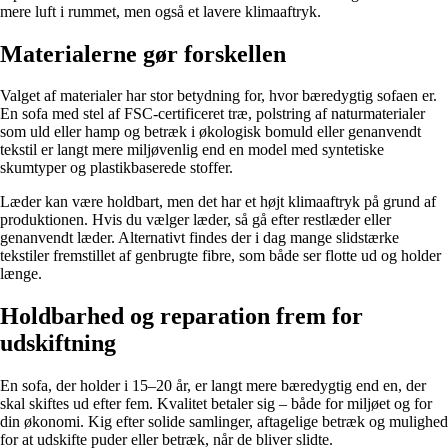
mere luft i rummet, men også et lavere klimaaftryk.
Materialerne gør forskellen
Valget af materialer har stor betydning for, hvor bæredygtig sofaen er.
En sofa med stel af FSC-certificeret træ, polstring af naturmaterialer
som uld eller hamp og betræk i økologisk bomuld eller genanvendt
tekstil er langt mere miljøvenlig end en model med syntetiske
skumtyper og plastikbaserede stoffer.
Læder kan være holdbart, men det har et højt klimaaftryk på grund af
produktionen. Hvis du vælger læder, så gå efter restlæder eller
genanvendt læder. Alternativt findes der i dag mange slidstærke
tekstiler fremstillet af genbrugte fibre, som både ser flotte ud og holder
længe.
Holdbarhed og reparation frem for
udskiftning
En sofa, der holder i 15–20 år, er langt mere bæredygtig end en, der
skal skiftes ud efter fem. Kvalitet betaler sig – både for miljøet og for
din økonomi. Kig efter solide samlinger, aftagelige betræk og mulighed
for at udskifte puder eller betræk, når de bliver slidte.